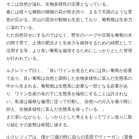
そこは自然が溢れ、生物多様性の宝庫となっている。
春には様々な種類の植物の花が咲き誇り、まるで天国のような景
色が広がる。沢山の昆虫や動物も生息しており、葡萄畑は生命力
に溢れている。
ただ自然任せにするのではなく、野生のハーブや豆類を葡萄の木
の間で育て、土壌の肥沃さと生命力を維持するための緑肥として
活用する等、より良い葡萄を栽培するためにしっかりとした管理
が行われている。
ルクレツィア曰く、「良いワインを造るためには良い葡萄が必要
であり、良い葡萄は自然と調和した生物多様性に富んだ生態系の
中から生まれる。葡萄畑は生態系に必要な一部となる必要があ
り、ワイン生産の名の下に生態系を犠牲にすることは許されな
い。私達は厳格な倫理に従って行動し、自然への介入を最小限に
抑え、生物多様性に富んだ生態系を保っている。」
まだ若いながらも、しっかりとした考えをもってワイン造りに取
り組むその姿勢は称賛に値する。
ルクレツィアは、僅か12歳の時に自らの意思でヴィーガン（菜食