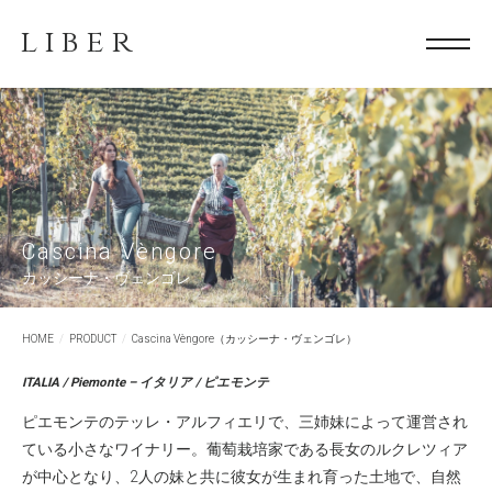
LIBER
Cascina Vèngore
カッシーナ・ヴェンゴレ
HOME
PRODUCT
Cascina Vèngore（カッシーナ・ヴェンゴレ）
ITALIA / Piemonte – イタリア / ピエモンテ
ピエモンテのテッレ・アルフィエリで、三姉妹によって運営され
ている小さなワイナリー。葡萄栽培家である長女のルクレツィア
が中心となり、2人の妹と共に彼女が生まれ育った土地で、自然