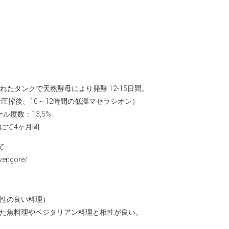
れたタンクで天然酵母により発酵 12-15日間。
圧搾後、10～12時間の低温マセラシオン）
ール度数：13,5%
にて4ヶ月間
て
-vengore/
性の良い料理）
た魚料理やベジタリアン料理と相性が良い。