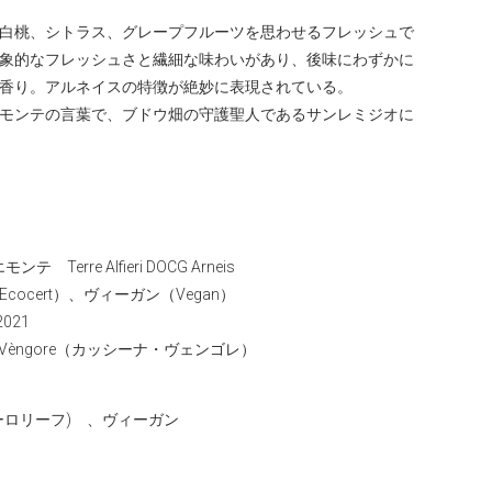
白桃、シトラス、グレープフルーツを思わせるフレッシュで
象的なフレッシュさと繊細な味わいがあり、後味にわずかに
香り。アルネイスの特徴が絶妙に表現されている。
モンテの言葉で、ブドウ畑の守護聖人であるサンレミジオに
erre Alfieri DOCG Arneis
ocert）、ヴィーガン（Vegan）
021
na Vèngore（カッシーナ・ヴェンゴレ）
ーロリーフ) 、ヴィーガン