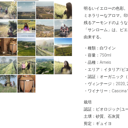
明るいイエローの色彩。
ミネラリーなアロマ。印
残るアーモンドのような
「サンローム」は、ピエ
由来する。
・種類：白ワイン
・容量：750ml
・品種：Arneis
・エリア：イタリア/ピエモンテ T
・認証：オーガニック（Ec
・ヴィンテージ：2020, 2
・ワイナリー：
Casci
栽培
認証：ビオロジック(ユ
土壌：砂質、石灰質
剪定：ギュイヨ