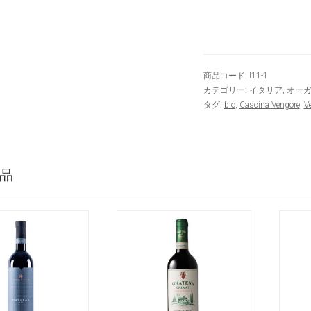
商品コード:
I11-1
カテゴリー:
イタリア
,
オー
タグ:
bio
,
Cascina Vèngore
,
V
品