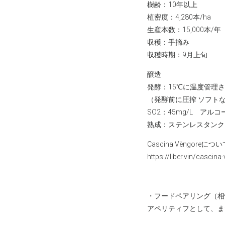
樹齢：10年以上
植密度：4,280本/ha
生産本数：15,000本/年
収穫：手摘み
収穫時期：9月上旬
醸造
発酵：15℃に温度管理さ
（発酵前に圧搾 ソフトな
SO2：45mg/L アルコ
熟成：ステンレスタンク
Cascina Vèngoreについ
https://liber.vin/cascina
・フードペアリング（相
アペリティフとして、ま