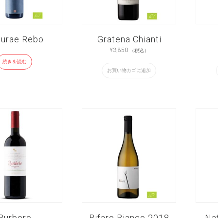
turae Rebo
Gratena Chianti
¥
3,850
（税込）
続きを読む
お買い物カゴに追加
Burbero
Bifaro Bianco 2018
Nat