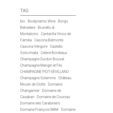
TAG
bio
Biodynamic Wine
Borgo
Belvedere
Brunello di
Montalcino
Cantariña Vinos de
Familia
Cascina Belmonte
Cascina Vèngore
Castello
Solicchiata
Celene Bordeaux
Champagne Durdon Bouval
Champagne Mangin et Fils
CHAMPAGNE PIOT-SÉVILLANO
Champagne Solemme
Château
Moulin de Clotte
Domaine
Changarnier
Domaine de
Cazaban
Domaine de Coursac
Domaine des Carabiniers
Domaine François Millet
Domaine