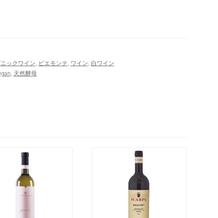
ガニックワイン
,
ピエモンテ
,
ワイン
,
白ワイン
egan
,
天然酵母