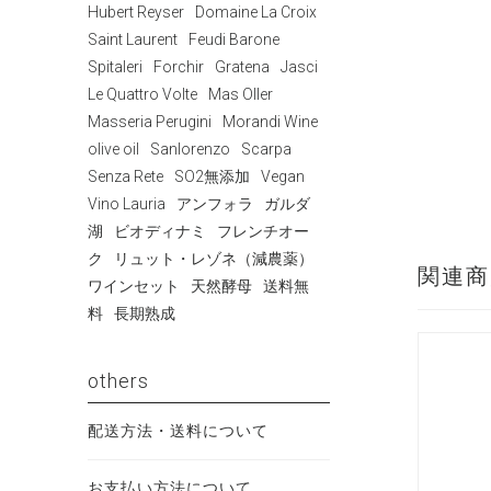
Hubert Reyser
Domaine La Croix
Saint Laurent
Feudi Barone
Spitaleri
Forchir
Gratena
Jasci
Le Quattro Volte
Mas Oller
Masseria Perugini
Morandi Wine
olive oil
Sanlorenzo
Scarpa
Senza Rete
SO2無添加
Vegan
Vino Lauria
アンフォラ
ガルダ
湖
ビオディナミ
フレンチオー
ク
リュット・レゾネ（減農薬）
関連商
ワインセット
天然酵母
送料無
料
長期熟成
others
配送方法・送料について
お支払い方法について