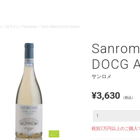
ン
/
白ワイン
/ Sanrome – Terre Alfieri DOCG Arneis
Sanrome
DOCG A
サンロメ
¥
3,630
（税込）
数
量
税別2万円以上のご購入