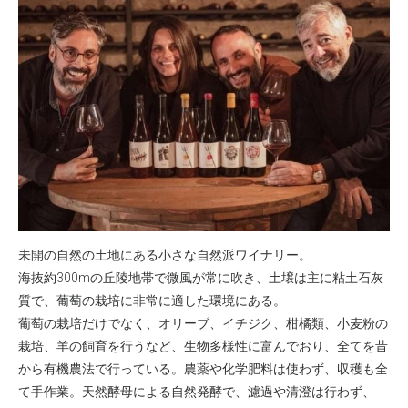
未開の自然の土地にある小さな自然派ワイナリー。
海抜約300mの丘陵地帯で微風が常に吹き、土壌は主に粘土石灰
質で、葡萄の栽培に非常に適した環境にある。
葡萄の栽培だけでなく、オリーブ、イチジク、柑橘類、小麦粉の
栽培、羊の飼育を行うなど、生物多様性に富んでおり、全てを昔
から有機農法で行っている。農薬や化学肥料は使わず、収穫も全
て手作業。天然酵母による自然発酵で、濾過や清澄は行わず、