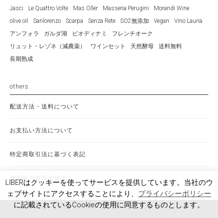
Jasci
Le Quattro Volte
Mas Oller
Masseria Perugini
Morandi Wine
olive oil
Sanlorenzo
Scarpa
Senza Rete
SO2無添加
Vegan
Vino Lauria
アンフォラ
ガルダ湖
ビオディナミ
フレンチオーク
リュット・レゾネ（減農薬）
ワインセット
天然酵母
送料無料
長期熟成
others
配送方法・送料について
お支払い方法について
特定商取引法に基づく表記
酒類販売管理者標識
LIBERはクッキーを使ってサービスを提供しています。当社のウ
ェブサイトにアクセスすることにより、
プライバシーポリシー
に記載されているCookieの使用に同意するものとします。