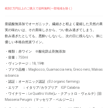
税別2万円以上のご購入で送料無料(一部地域を除く)
亜硫酸無添加でオーガニック。繊細さと程よく凝縮した天然の果
実の味わいは、その美味しさから、つい飲み過ぎてしまう。
飲み過ぎたとしても、悪酔いしないし、次の日に残らない。体に
優しい本格自然派ワイン。
・種類：赤ワイン ※酸化防止剤無添加
・容量：750ml
・ヴィンテージ：18, 19年
・ブドウ品種：Magliocco, Guarnaccia nera, Greco nero, Malvas
ia bianca
・認証：オーガニック認証（EU organic farming）
・エリア ：イタリア/カラブリア IGP Calabria
・ワイナリー：
Le Quattro Volte(レ・クアットロ・ヴォルテ)
(旧
Masseria Perugini（マッセリア・ペルジーニ）