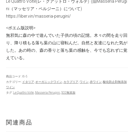
Le Quattro Volte(レ・クアットロ・ヴォルテ) (旧Masseria Perugi
ni（マッセリア・ペルジーニ）について)
https://liber.vin/masseria-perugini/
<ポエム版説明>
無邪気に森の中で遊んでいた子供の頃の記憶。木々の間を走り回
り、降り積もる落ち葉の山に寝転んだ。自然と友達になれた気が
した。あの時の、森の香りと落ち葉の感触を、今でも忘れずに覚
えている。
商品コード:
I6-5
カテゴリー:
イタリア
,
オーガニックワイン
,
カラブリア
,
ワイン
,
赤ワイン
,
酸化防止剤無添加
ワイン
タグ:
Le Quattro Volte
,
Masseria Perugini
,
SO2無添加
関連商品