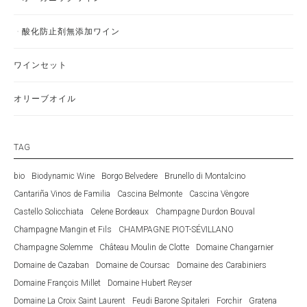
酸化防止剤無添加ワイン
ワインセット
オリーブオイル
TAG
bio
Biodynamic Wine
Borgo Belvedere
Brunello di Montalcino
Cantariña Vinos de Familia
Cascina Belmonte
Cascina Vèngore
Castello Solicchiata
Celene Bordeaux
Champagne Durdon Bouval
Champagne Mangin et Fils
CHAMPAGNE PIOT-SÉVILLANO
Champagne Solemme
Château Moulin de Clotte
Domaine Changarnier
Domaine de Cazaban
Domaine de Coursac
Domaine des Carabiniers
Domaine François Millet
Domaine Hubert Reyser
Domaine La Croix Saint Laurent
Feudi Barone Spitaleri
Forchir
Gratena