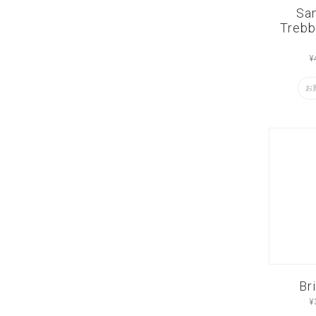
Sa
Trebb
¥
お
Br
¥