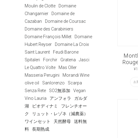
Moulin de Clotte
Domaine
Changarnier
Domaine de
Cazaban
Domaine de Coursac
Domaine des Carabiniers
Domaine François Millet
Domaine
Hubert Reyser
Domaine La Croix
Saint Laurent
Feudi Barone
Month
Spitaleri
Forchir
Gratena
Jasci
Rouge
Le Quattro Volte
Mas Oller
¥
1
Masseria Perugini
Morandi Wine
お
olive oil
Sanlorenzo
Scarpa
Senza Rete
SO2無添加
Vegan
Vino Lauria
アンフォラ
ガルダ
湖
ビオディナミ
フレンチオー
ク
リュット・レゾネ（減農薬）
ワインセット
天然酵母
送料無
料
長期熟成