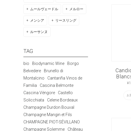
ムールヴェードル
メルロー
メンシア
リースリング
ルーサンヌ
TAG
bio
Biodynamic Wine
Borgo
Candi
Belvedere
Brunello di
Blanc
Montalcino
Cantariña Vinos de
¥
1
Familia
Cascina Belmonte
Cascina Vèngore
Castello
お
Solicchiata
Celene Bordeaux
Champagne Durdon Bouval
Champagne Mangin et Fils
CHAMPAGNE PIOT-SÉVILLANO
Champagne Solemme
Château