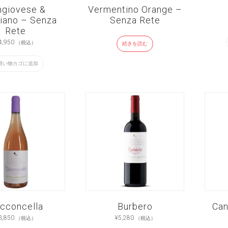
ngiovese &
Vermentino Orange –
iano – Senza
Senza Rete
Rete
4,950
（税込）
続きを読む
買い物カゴに追加
icconcella
Burbero
Can
3,850
¥
5,280
（税込）
（税込）