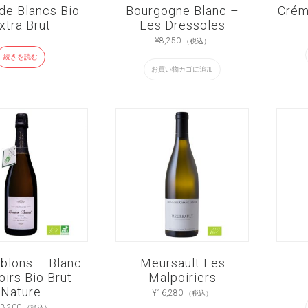
de Blancs Bio
Bourgogne Blanc –
Crém
xtra Brut
Les Dressoles
¥
8,250
（税込）
続きを読む
お買い物カゴに追加
blons – Blanc
Meursault Les
oirs Bio Brut
Malpoiriers
Nature
¥
16,280
（税込）
3,200
（税込）