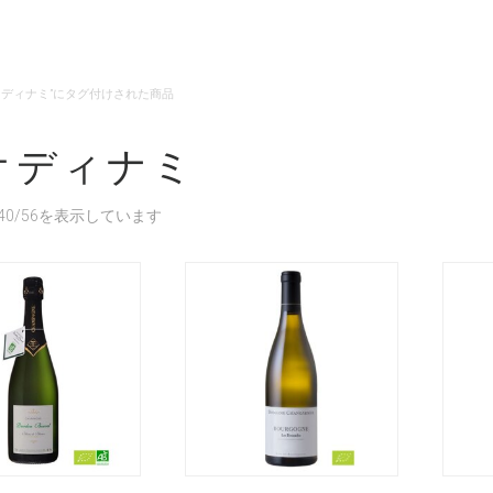
ビオディナミ”にタグ付けされた商品
オディナミ
40/56を表示しています