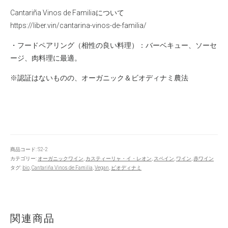
Cantariña Vinos de Familiaについて
https://liber.vin/cantarina-vinos-de-familia/
・フードペアリング（相性の良い料理）：バーベキュー、ソーセ
ージ、肉料理に最適。
※認証はないものの、オーガニック＆ビオディナミ農法
商品コード:
S2-2
カテゴリー:
オーガニックワイン
,
カスティーリャ・イ・レオン
,
スペイン
,
ワイン
,
赤ワイン
タグ:
bio
,
Cantariña Vinos de Familia
,
Vegan
,
ビオディナミ
関連商品