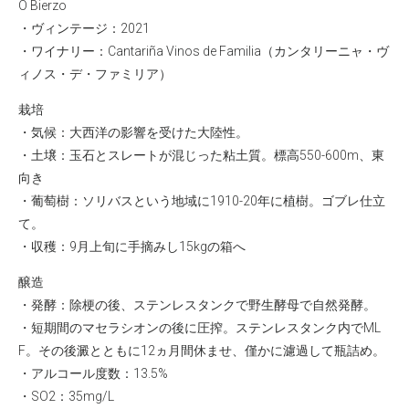
O Bierzo
・ヴィンテージ：2021
・ワイナリー：
Cantariña Vinos de Familia（カンタリーニャ・ヴ
ィノス・デ・ファミリア）
栽培
・気候：大西洋の影響を受けた大陸性。
・土壌：玉石とスレートが混じった粘土質。標高550-600m、東
向き
・葡萄樹：ソリバスという地域に1910-20年に植樹。ゴブレ仕立
て。
・収穫：9月上旬に手摘みし15kgの箱へ
醸造
・発酵：除梗の後、ステンレスタンクで野生酵母で自然発酵。
・短期間のマセラシオンの後に圧搾。ステンレスタンク内でML
F。その後澱とともに12ヵ月間休ませ、僅かに濾過して瓶詰め。
・アルコール度数：13.5%
・SO2：35mg/L