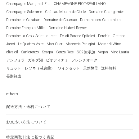
Champagne Mangin et Fils
CHAMPAGNE PIOT-SÉVILLANO
Champagne Solemme
Château Moulin de Clotte
Domaine Changarnier
Domaine de Cazaban
Domaine de Coursac
Domaine des Carabiniers
Domaine François Millet
Domaine Hubert Reyser
Domaine La Croix Saint Laurent
Feudi Barone Spitaleri
Forchir
Gratena
Jasci
Le Quattro Volte
Mas Oller
Masseria Perugini
Morandi Wine
olive oil
Sanlorenzo
Scarpa
Senza Rete
SO2無添加
Vegan
Vino Lauria
アンフォラ
ガルダ湖
ビオディナミ
フレンチオーク
リュット・レゾネ（減農薬）
ワインセット
天然酵母
送料無料
長期熟成
others
配送方法・送料について
お支払い方法について
特定商取引法に基づく表記