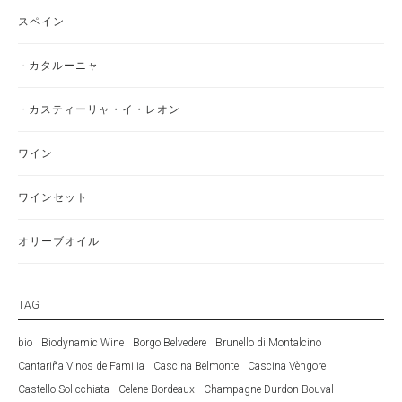
スペイン
カタルーニャ
カスティーリャ・イ・レオン
ワイン
ワインセット
オリーブオイル
TAG
bio
Biodynamic Wine
Borgo Belvedere
Brunello di Montalcino
Cantariña Vinos de Familia
Cascina Belmonte
Cascina Vèngore
Castello Solicchiata
Celene Bordeaux
Champagne Durdon Bouval