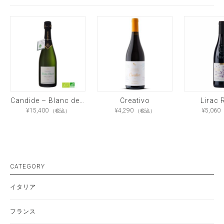
Candide – Blanc de Blancs Brut Nature
Creativo
Lirac
¥
15,400
¥
4,290
¥
5,060
（税込）
（税込）
CATEGORY
イタリア
フランス