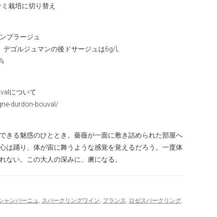
ナミ栽培に切り替え
ンブラージュ
デゴルジュマンの後ドサージュは6g/L
%
ouvalについて
agne-durdon-bouval/
できる魅惑のひととき。薔薇が一面に敷き詰められた部屋へ
心は踊り、体が宙に舞うような感覚を覚えるだろう。一度体
れない。この大人の深みに、虜になる。
シャンパーニュ
,
スパークリングワイン
,
フランス
,
ロゼスパークリング
,