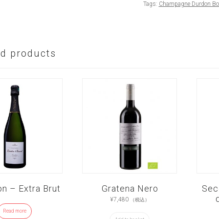
Tags:
Champagne Durdon Bo
ed products
on – Extra Brut
Gratena Nero
Sec
¥
7,480
（税込）
Read more