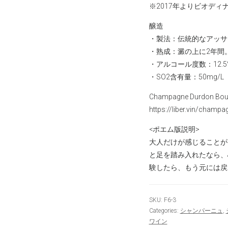
※2017年よりビオディ
醸造
・製法：伝統的なアッサ
・熟成：澱の上に2年間。
・アルコール度数：12.5
・SO2含有量：50mg/L
Champagne Durdon B
https://liber.vin/champ
<ポエム版説明>
大人だけが感じることが
と足を踏み入れたなら、
験したら、もう元には戻
SKU:
F6-3
Categories:
シャンパーニュ
,
ワイン