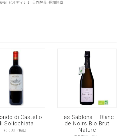
uval
,
ビオディナミ
,
天然酵母
,
長期熟成
ondo di Castello
Les Sablons – Blanc
di Solicchiata
de Noirs Bio Brut
Nature
¥
5,500
（税込）