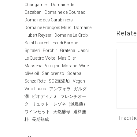
Changarnier
Domaine de
Cazaban
Domaine de Coursac
Domaine des Carabiniers
Domaine François Millet
Domaine
Relat
Hubert Reyser
Domaine La Croix
Saint Laurent
Feudi Barone
Spitaleri
Forchir
Gratena
Jasci
Le Quattro Volte
Mas Oller
Masseria Perugini
Morandi Wine
olive oil
Sanlorenzo
Scarpa
Senza Rete
SO2無添加
Vegan
Vino Lauria
アンフォラ
ガルダ
湖
ビオディナミ
フレンチオー
ク
リュット・レゾネ（減農薬）
ワインセット
天然酵母
送料無
Traditi
料
長期熟成