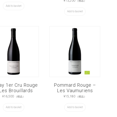
¥
13,200
（税込）
Add to basket
Add to basket
ay 1er Cru Rouge
Pommard Rouge –
Les Brouillards
Les Vaumuriens
¥
16,500
¥
15,180
（税込）
（税込）
Add to basket
Add to basket