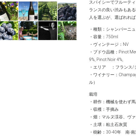
スパイシーでフルーティ
ランスの良い渋みもある
人を選ぶが、選ばれれば
・種類：シャンパーニュ
・容量：750ml
・ヴィンテージ：NV
・ブドウ品種：Pinot Meunier
9%, Pinot Noir 4%,
・エリア ：フランス/シャ
・ワイナリー：
Champ
ル）
栽培
・耕作：機械を使わず馬
・収穫：手摘み
・畑：マルヌ渓谷、ヴァ
・土壌：粘土石灰質
・樹齢：30-40年 南-