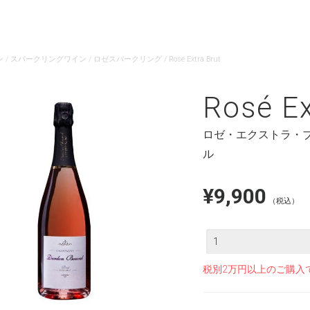
ン
/
スパークリングワイン
/
ロゼスパークリング
/ Rosé Extra Brut
Rosé Ex
ロゼ・エクストラ・
ル
¥
9,900
（税込）
数
量
税別2万円以上のご購入