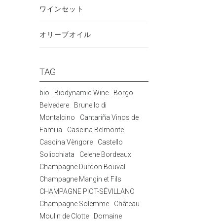
ワインセット
オリーブオイル
TAG
bio
Biodynamic Wine
Borgo
Belvedere
Brunello di
Montalcino
Cantariña Vinos de
Familia
Cascina Belmonte
Cascina Vèngore
Castello
Solicchiata
Celene Bordeaux
Champagne Durdon Bouval
Champagne Mangin et Fils
CHAMPAGNE PIOT-SÉVILLANO
Champagne Solemme
Château
Moulin de Clotte
Domaine