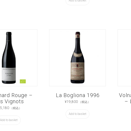
Add to basket
ard Rouge –
La Bogliona 1996
Voln
s Vignots
– 
¥
19,800
（税込）
5,180
（税込）
Add to basket
Add to basket