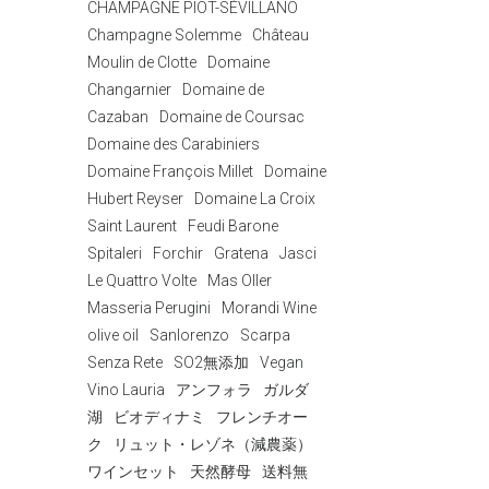
CHAMPAGNE PIOT-SÉVILLANO
Champagne Solemme
Château
Moulin de Clotte
Domaine
Changarnier
Domaine de
Cazaban
Domaine de Coursac
Domaine des Carabiniers
Domaine François Millet
Domaine
Hubert Reyser
Domaine La Croix
Saint Laurent
Feudi Barone
Spitaleri
Forchir
Gratena
Jasci
Le Quattro Volte
Mas Oller
Masseria Perugini
Morandi Wine
olive oil
Sanlorenzo
Scarpa
Senza Rete
SO2無添加
Vegan
Vino Lauria
アンフォラ
ガルダ
湖
ビオディナミ
フレンチオー
ク
リュット・レゾネ（減農薬）
ワインセット
天然酵母
送料無