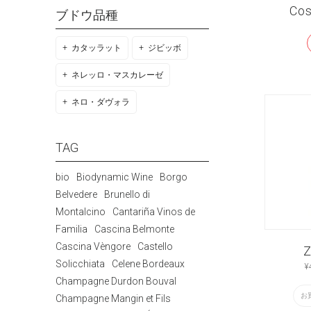
Cos
ブドウ品種
カタッラット
ジビッボ
ネレッロ・マスカレーゼ
ネロ・ダヴォラ
TAG
bio
Biodynamic Wine
Borgo
Belvedere
Brunello di
Montalcino
Cantariña Vinos de
Familia
Cascina Belmonte
Cascina Vèngore
Castello
Z
Solicchiata
Celene Bordeaux
¥
Champagne Durdon Bouval
お
Champagne Mangin et Fils