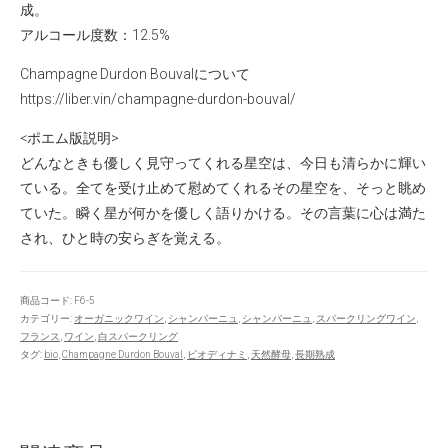
成。
アルコール度数：12.5%
Champagne Durdon Bouvalについて
https://liber.vin/champagne-durdon-bouval/
<ポエム版説明>
どんなときも優しく見守ってくれる星空は、今日も清らかに輝い
ている。全てを受け止めて慰めてくれるその星空を、そっと眺め
ていた。瞬く星が何かを優しく語りかける。その言葉に心は満た
され、ひと時の安らぎを覚える。
商品コード:
F6-5
カテゴリー:
オーガニックワイン
,
シャンパーニュ
,
シャンパーニュ
,
スパークリングワイン
,
フランス
,
ワイン
,
白スパークリング
タグ:
bio
,
Champagne Durdon Bouval
,
ビオディナミ
,
天然酵母
,
長期熟成