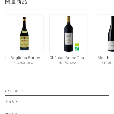
関連商品
La Bogliona Barbera d’Asti Superiore
Château Ambe Tour Pourret Bio
Monthel
¥
13,200
¥
5,478
¥
10,010
（税込）
（税込）
こ
の
商
品
に
は
複
数
CATEGORY
の
バ
リ
イタリア
エ
ー
シ