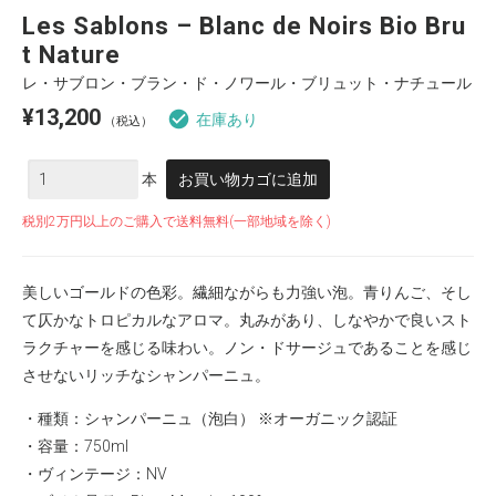
Les Sablons – Blanc de Noirs Bio Bru
t Nature
レ・サブロン・ブラン・ド・ノワール・ブリュット・ナチュール
¥
13,200
在庫あり
（税込）
数
本
お買い物カゴに追加
量
税別2万円以上のご購入で送料無料(一部地域を除く)
美しいゴールドの色彩。繊細ながらも力強い泡。青りんご、そし
て仄かなトロピカルなアロマ。丸みがあり、しなやかで良いスト
ラクチャーを感じる味わい。ノン・ドサージュであることを感じ
させないリッチなシャンパーニュ。
・種類：シャンパーニュ（泡白） ※オーガニック認証
・容量：750ml
・ヴィンテージ：NV