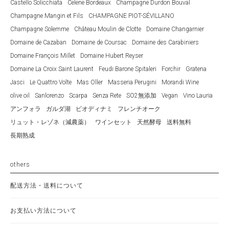
Castello Solicchiata
Celene Bordeaux
Champagne Durdon Bouval
Champagne Mangin et Fils
CHAMPAGNE PIOT-SÉVILLANO
Champagne Solemme
Château Moulin de Clotte
Domaine Changarnier
Domaine de Cazaban
Domaine de Coursac
Domaine des Carabiniers
Domaine François Millet
Domaine Hubert Reyser
Domaine La Croix Saint Laurent
Feudi Barone Spitaleri
Forchir
Gratena
Jasci
Le Quattro Volte
Mas Oller
Masseria Perugini
Morandi Wine
olive oil
Sanlorenzo
Scarpa
Senza Rete
SO2無添加
Vegan
Vino Lauria
アンフォラ
ガルダ湖
ビオディナミ
フレンチオーク
リュット・レゾネ（減農薬）
ワインセット
天然酵母
送料無料
長期熟成
others
配送方法・送料について
お支払い方法について