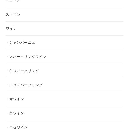
フランス
ョ
ン
が
あ
スペイン
り
ま
す。
ワイン
オ
プ
シ
ョ
シャンパーニュ
ン
は
商
スパークリングワイン
品
ペ
ー
ジ
白スパークリング
か
ら
選
ロゼスパークリング
択
で
き
ま
赤ワイン
す
白ワイン
ロゼワイン