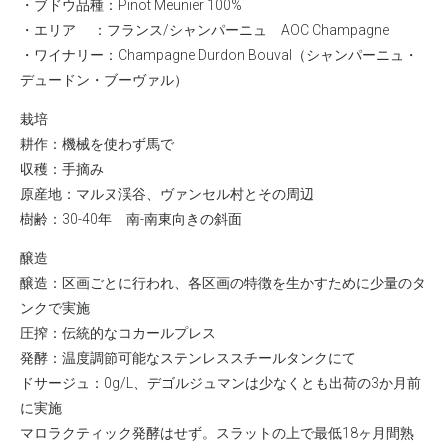
・ブドウ品種：Pinot Meunier 100%
・エリア ：フランス/シャンパーニュ AOC Champagne
・ワイナリー：
Champagne Durdon Bouval（シャンパーニュ・
デュードン・ブーヴァル）
栽培
耕作：機械を使わず馬で
収穫：手摘み
原産地：マルヌ渓谷、ヴァンセル村とその周辺
樹齢：30-40年 南-南東向きの斜面
醸造
醸造：区画ごとに行われ、各区画の特徴を生かすために少量のタ
ンクで実施
圧搾：伝統的なコカールプレス
発酵：温度調節可能なステンレススチールタンクにて
ドサージュ：0g/L、デゴルジュマンは少なくとも出荷の3か月前
に実施
マロラクティック発酵はせず。スラットの上で最低18ヶ月間熟