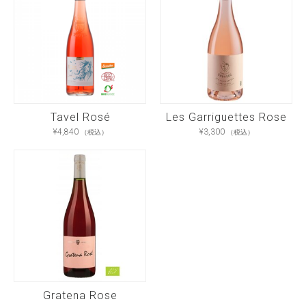
Tavel Rosé
Les Garriguettes Rose
¥
4,840
¥
3,300
（税込）
（税込）
Gratena Rose