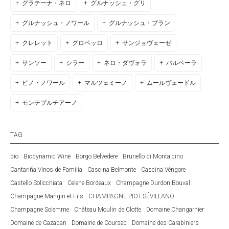
グラテーナ・ネロ
グルナッシュ・グリ
グルナッシュ・ノワール
グルナッシュ・ブラン
クレレット
グロペッロ
サンジョヴェーゼ
サンソー
シラー
ネロ・ダヴォラ
バルベーラ
ピノ・ノワール
マルツェミーノ
ムールヴェードル
モンテプルチアーノ
TAG
bio
Biodynamic Wine
Borgo Belvedere
Brunello di Montalcino
Cantariña Vinos de Familia
Cascina Belmonte
Cascina Vèngore
Castello Solicchiata
Celene Bordeaux
Champagne Durdon Bouval
Champagne Mangin et Fils
CHAMPAGNE PIOT-SÉVILLANO
Champagne Solemme
Château Moulin de Clotte
Domaine Changarnier
Domaine de Cazaban
Domaine de Coursac
Domaine des Carabiniers