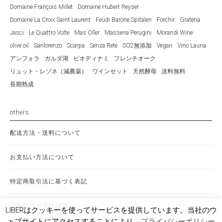
Domaine François Millet
Domaine Hubert Reyser
Domaine La Croix Saint Laurent
Feudi Barone Spitaleri
Forchir
Gratena
Jasci
Le Quattro Volte
Mas Oller
Masseria Perugini
Morandi Wine
olive oil
Sanlorenzo
Scarpa
Senza Rete
SO2無添加
Vegan
Vino Lauria
アンフォラ
ガルダ湖
ビオディナミ
フレンチオーク
リュット・レゾネ（減農薬）
ワインセット
天然酵母
送料無料
長期熟成
others
配送方法・送料について
お支払い方法について
特定商取引法に基づく表記
酒類販売管理者標識
LIBERはクッキーを使ってサービスを提供しています。当社のウ
ェブサイトにアクセスすることにより、
プライバシーポリシー