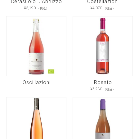
Cerasuolo D’Abruzzo
Costellazioni
¥
3,190
¥
4,070
（税込）
（税込）
Oscillazioni
Rosato
¥
5,280
（税込）