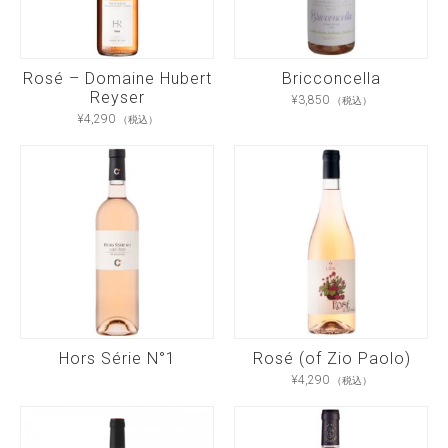
Rosé – Domaine Hubert
Bricconcella
Reyser
¥
3,850
（税込）
¥
4,290
（税込）
Hors Série N°1
Rosé (of Zio Paolo)
¥
4,290
（税込）