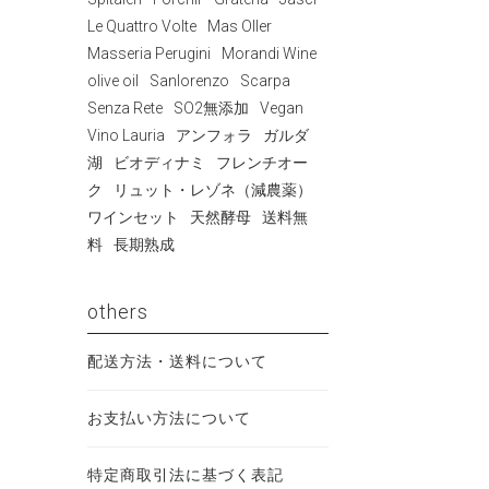
Le Quattro Volte
Mas Oller
Masseria Perugini
Morandi Wine
olive oil
Sanlorenzo
Scarpa
Senza Rete
SO2無添加
Vegan
Vino Lauria
アンフォラ
ガルダ
湖
ビオディナミ
フレンチオー
ク
リュット・レゾネ（減農薬）
ワインセット
天然酵母
送料無
料
長期熟成
others
配送方法・送料について
お支払い方法について
特定商取引法に基づく表記