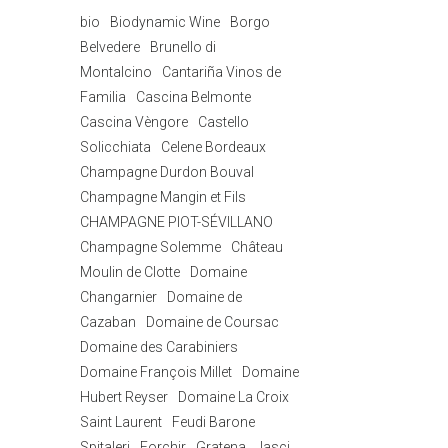
bio
Biodynamic Wine
Borgo
Belvedere
Brunello di
Montalcino
Cantariña Vinos de
Familia
Cascina Belmonte
Cascina Vèngore
Castello
Solicchiata
Celene Bordeaux
Champagne Durdon Bouval
Champagne Mangin et Fils
CHAMPAGNE PIOT-SÉVILLANO
Champagne Solemme
Château
Moulin de Clotte
Domaine
Changarnier
Domaine de
Cazaban
Domaine de Coursac
Domaine des Carabiniers
Domaine François Millet
Domaine
Hubert Reyser
Domaine La Croix
Saint Laurent
Feudi Barone
Spitaleri
Forchir
Gratena
Jasci