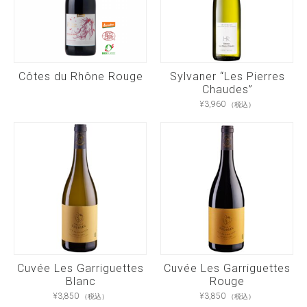
Côtes du Rhône Rouge
Sylvaner “Les Pierres
Chaudes”
¥
3,960
（税込）
Cuvée Les Garriguettes
Cuvée Les Garriguettes
Blanc
Rouge
¥
3,850
¥
3,850
（税込）
（税込）