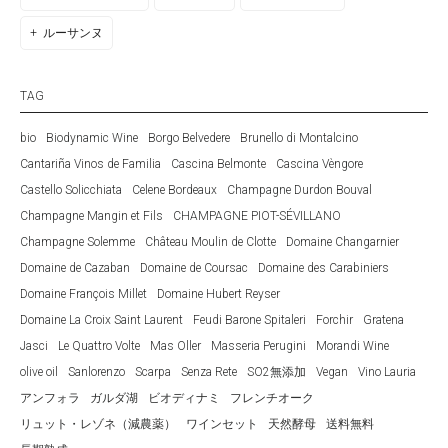
ルーサンヌ
TAG
bio
Biodynamic Wine
Borgo Belvedere
Brunello di Montalcino
Cantariña Vinos de Familia
Cascina Belmonte
Cascina Vèngore
Castello Solicchiata
Celene Bordeaux
Champagne Durdon Bouval
Champagne Mangin et Fils
CHAMPAGNE PIOT-SÉVILLANO
Champagne Solemme
Château Moulin de Clotte
Domaine Changarnier
Domaine de Cazaban
Domaine de Coursac
Domaine des Carabiniers
Domaine François Millet
Domaine Hubert Reyser
Domaine La Croix Saint Laurent
Feudi Barone Spitaleri
Forchir
Gratena
Jasci
Le Quattro Volte
Mas Oller
Masseria Perugini
Morandi Wine
olive oil
Sanlorenzo
Scarpa
Senza Rete
SO2無添加
Vegan
Vino Lauria
アンフォラ
ガルダ湖
ビオディナミ
フレンチオーク
リュット・レゾネ（減農薬）
ワインセット
天然酵母
送料無料