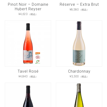
Pinot Noir – Domaine
Réserve – Extra Brut
Hubert Reyser
¥
8,580
（税込）
¥
4,620
（税込）
Tavel Rosé
Chardonnay
¥
4,840
¥
3,300
（税込）
（税込）