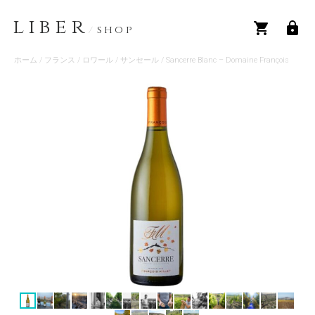
LIBER
/
SHOP
ホーム
/
フランス
/
ロワール
/
サンセール
/ Sancerre Blanc – Domaine François
Millet