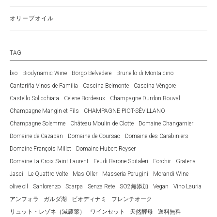
オリーブオイル
TAG
bio
Biodynamic Wine
Borgo Belvedere
Brunello di Montalcino
Cantariña Vinos de Familia
Cascina Belmonte
Cascina Vèngore
Castello Solicchiata
Celene Bordeaux
Champagne Durdon Bouval
Champagne Mangin et Fils
CHAMPAGNE PIOT-SÉVILLANO
Champagne Solemme
Château Moulin de Clotte
Domaine Changarnier
Domaine de Cazaban
Domaine de Coursac
Domaine des Carabiniers
Domaine François Millet
Domaine Hubert Reyser
Domaine La Croix Saint Laurent
Feudi Barone Spitaleri
Forchir
Gratena
Jasci
Le Quattro Volte
Mas Oller
Masseria Perugini
Morandi Wine
olive oil
Sanlorenzo
Scarpa
Senza Rete
SO2無添加
Vegan
Vino Lauria
アンフォラ
ガルダ湖
ビオディナミ
フレンチオーク
リュット・レゾネ（減農薬）
ワインセット
天然酵母
送料無料