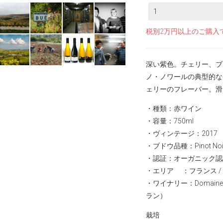
数
量
税別2万円以上のご購入
深い紫色。チェリー、ブ
ノ・ノワールの典型的な
ェリーのフレーバー。滑
・種類：赤ワイン
・容量：750ml
・ヴィンテージ：2017
・ブドウ品種：Pinot Noir
・認証：オーガニック認証（T
・エリア ：フランス / ロワ
・ワイナリー：
Domain
ラン）
栽培