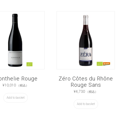
nthelie Rouge
Zéro Côtes du Rhône
Rouge Sans
¥
10,010
（税込）
¥
4,730
（税込）
Add to basket
Add to basket