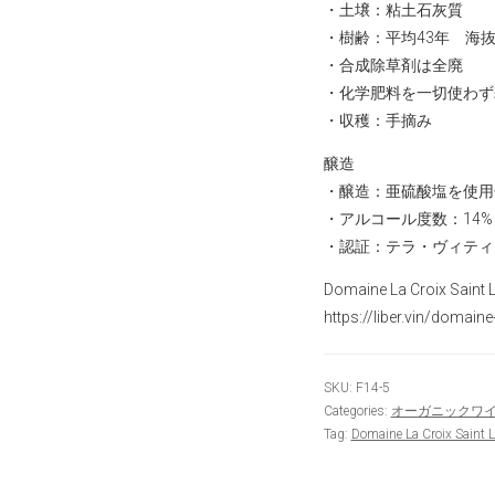
・土壌：粘土石灰質
・樹齢：平均43年 海抜2
・合成除草剤は全廃
・化学肥料を一切使わず
・収穫：手摘み
醸造
・醸造：亜硫酸塩を使用
・アルコール度数：14%
・認証：テラ・ヴィティ
Domaine La Croix Sai
https://liber.vin/domaine-
SKU:
F14-5
Categories:
オーガニックワ
Tag:
Domaine La Croix Saint L