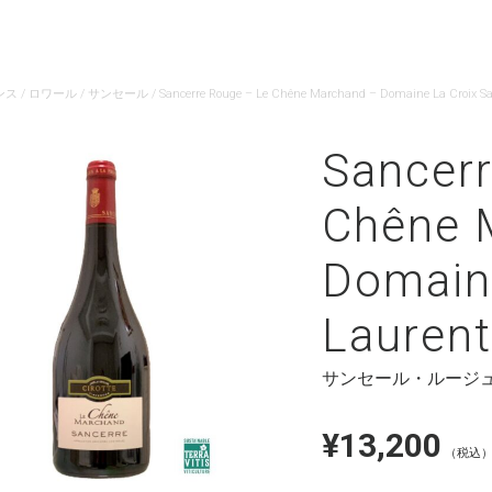
ンス
/
ロワール
/
サンセール
/ Sancerre Rouge – Le Chêne Marchand – Domaine La Croix Sa
Sancer
Chêne 
Domaine
Laurent
サンセール・ルージ
¥
13,200
（税込