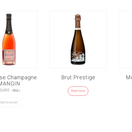
ose Champagne
Brut Prestige
Mo
MANGIN
0,450
（税込）
Read more
Add to basket