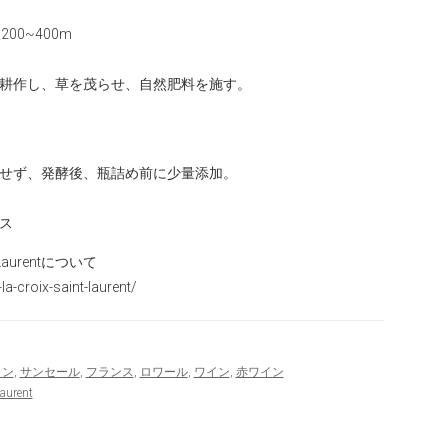
00~400m
耕作し、草を茂らせ、自然肥料を施す。
せず、発酵後、瓶詰め前に少量添加。
ス
nt Laurentについて
la-croix-saint-laurent/
イン
,
サンセール
,
フランス
,
ロワール
,
ワイン
,
赤ワイン
aurent