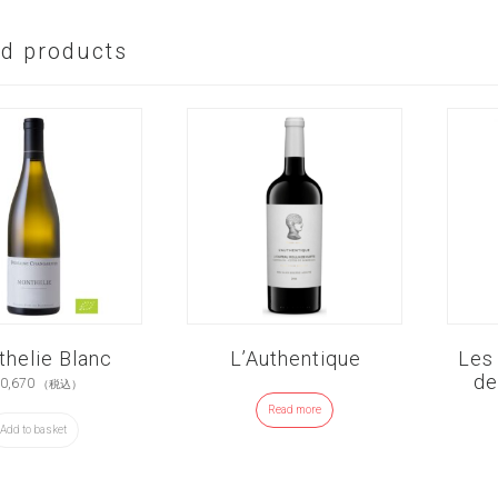
ed products
helie Blanc
L’Authentique
Les
de
0,670
（税込）
Read more
Add to basket