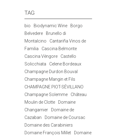
TAG
bio
Biodynamic Wine
Borgo
Belvedere
Brunello di
Montalcino
Cantariña Vinos de
Familia
Cascina Belmonte
Cascina Vèngore
Castello
Solicchiata
Celene Bordeaux
Champagne Durdon Bouval
Champagne Mangin et Fils
CHAMPAGNE PIOT-SÉVILLANO
Champagne Solemme
Château
Moulin de Clotte
Domaine
Changarnier
Domaine de
Cazaban
Domaine de Coursac
Domaine des Carabiniers
Domaine François Millet
Domaine