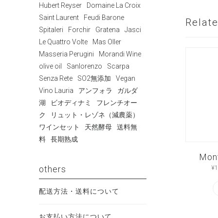
Hubert Reyser
Domaine La Croix
Saint Laurent
Feudi Barone
Relat
Spitaleri
Forchir
Gratena
Jasci
Le Quattro Volte
Mas Oller
Masseria Perugini
Morandi Wine
olive oil
Sanlorenzo
Scarpa
Senza Rete
SO2無添加
Vegan
Vino Lauria
アンフォラ
ガルダ
湖
ビオディナミ
フレンチオー
ク
リュット・レゾネ（減農薬）
ワインセット
天然酵母
送料無
料
長期熟成
Mont
others
¥
1
配送方法・送料について
お支払い方法について