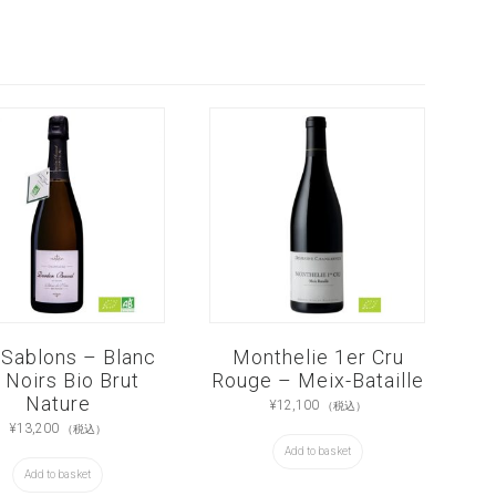
 Sablons – Blanc
Monthelie 1er Cru
 Noirs Bio Brut
Rouge – Meix-Bataille
Nature
¥
12,100
（税込）
¥
13,200
（税込）
Add to basket
Add to basket