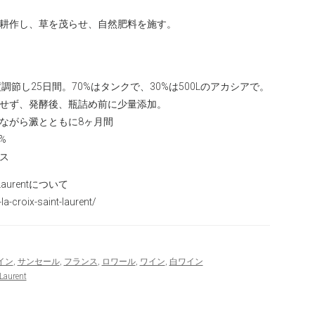
耕作し、草を茂らせ、自然肥料を施す。
調節し25日間。70%はタンクで、30%は500Lのアカシアで。
せず、発酵後、瓶詰め前に少量添加。
ながら澱とともに8ヶ月間
%
ス
nt Laurentについて
la-croix-saint-laurent/
イン
,
サンセール
,
フランス
,
ロワール
,
ワイン
,
白ワイン
Laurent