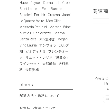
Hubert Reyser
Domaine La Croix
Saint Laurent
Feudi Barone
関連商
Spitaleri
Forchir
Gratena
Jasci
Le Quattro Volte
Mas Oller
Masseria Perugini
Morandi Wine
olive oil
Sanlorenzo
Scarpa
Senza Rete
SO2無添加
Vegan
Vino Lauria
アンフォラ
ガルダ
湖
ビオディナミ
フレンチオー
ク
リュット・レゾネ（減農薬）
ワインセット
天然酵母
送料無
料
長期熟成
Zéro C
R
others
¥
配送方法・送料について
お
お支払い方法について