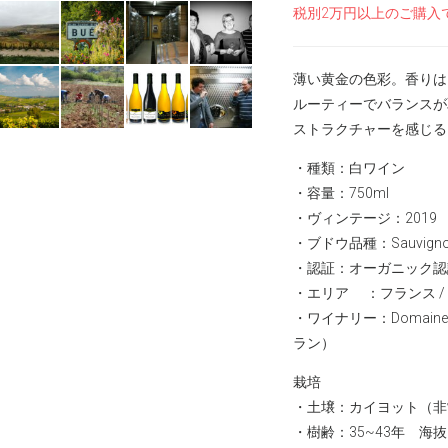
税別2万円以上のご購入
薄い黄金の色彩。香りは
ルーティーでバランスが
ストラクチャーを感じる
・種類：白ワイン
・容量：750ml
・ヴィンテージ：2019
・ブドウ品種：Sauvignon 
・認証：オーガニック認証（T
・エリア ：フランス / ロワ
・ワイナリー：
Domain
ラン）
栽培
・土壌：カイヨット（非
・樹齢：35~43年 海抜2