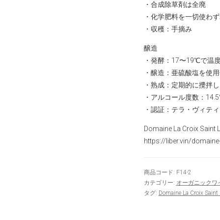
・合成除草剤は全廃
・化学肥料を一切使わず
・収穫：手摘み
醸造
・発酵：17〜19℃で温度
・醸造：亜硫酸塩を使用
・熟成：定期的に攪拌し
・アルコール度数：14.5
・認証：テラ・ヴィティ
Domaine La Croix Sai
https://liber.vin/domaine-
商品コード:
F14-2
カテゴリー:
オーガニックワ
タグ:
Domaine La Croix Saint 