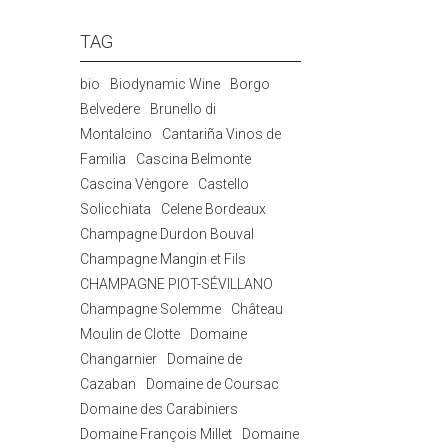
TAG
bio
Biodynamic Wine
Borgo
Belvedere
Brunello di
Montalcino
Cantariña Vinos de
Familia
Cascina Belmonte
Cascina Vèngore
Castello
Solicchiata
Celene Bordeaux
Champagne Durdon Bouval
Champagne Mangin et Fils
CHAMPAGNE PIOT-SÉVILLANO
Champagne Solemme
Château
Moulin de Clotte
Domaine
Changarnier
Domaine de
Cazaban
Domaine de Coursac
Domaine des Carabiniers
Domaine François Millet
Domaine