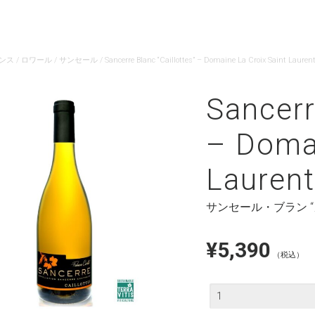
ンス
/
ロワール
/
サンセール
/ Sancerre Blanc “Caillottes” – Domaine La Croix Saint Lauren
Sancerr
– Domai
Laurent
サンセール・ブラン 
¥
5,390
（税込）
数
量