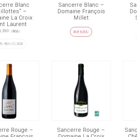
cerre Blanc
Sancerre Blanc –
Sa
illottes” –
Domaine François
Do
ine La Croix
Millet
nt Laurent
5,390
（税込）
続きを読む
買い物カゴに追加
erre Rouge –
Sancerre Rouge –
Sanc
ine François
Domaine La Croix
Ch