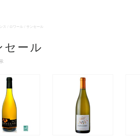
ンス
/
ロワール
/ サンセール
ンセール
示