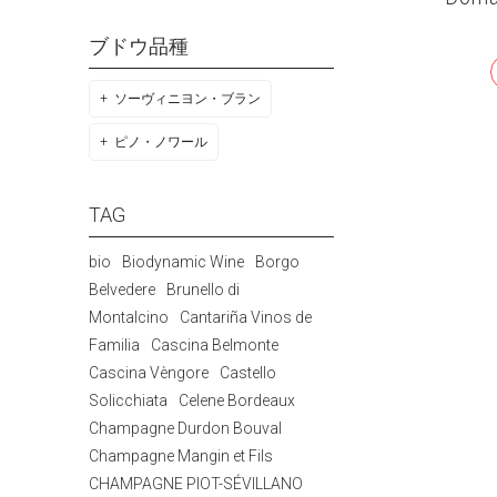
ブドウ品種
ソーヴィニヨン・ブラン
ピノ・ノワール
TAG
bio
Biodynamic Wine
Borgo
Belvedere
Brunello di
Montalcino
Cantariña Vinos de
Familia
Cascina Belmonte
Cascina Vèngore
Castello
Solicchiata
Celene Bordeaux
Champagne Durdon Bouval
Champagne Mangin et Fils
CHAMPAGNE PIOT-SÉVILLANO