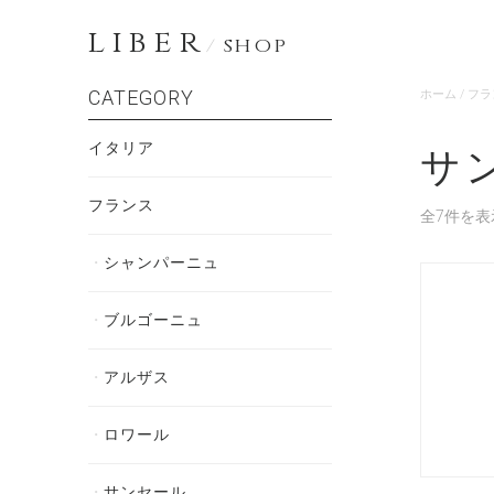
LIBER
/
SHOP
CATEGORY
ホーム
/
フラ
イタリア
サ
フランス
全7件を表
シャンパーニュ
ブルゴーニュ
アルザス
ロワール
サンセール