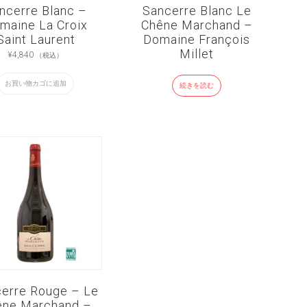
ncerre Blanc –
Sancerre Blanc Le
maine La Croix
Chêne Marchand –
Saint Laurent
Domaine François
Millet
¥
4,840
（税込）
お買い物カゴに追加
続きを読む
erre Rouge – Le
êne Marchand –