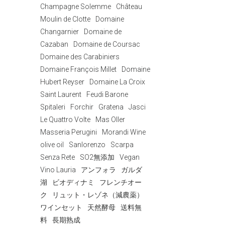
Champagne Solemme
Château
Moulin de Clotte
Domaine
Changarnier
Domaine de
Cazaban
Domaine de Coursac
Domaine des Carabiniers
Domaine François Millet
Domaine
Hubert Reyser
Domaine La Croix
Saint Laurent
Feudi Barone
Spitaleri
Forchir
Gratena
Jasci
Le Quattro Volte
Mas Oller
Masseria Perugini
Morandi Wine
olive oil
Sanlorenzo
Scarpa
Senza Rete
SO2無添加
Vegan
Vino Lauria
アンフォラ
ガルダ
湖
ビオディナミ
フレンチオー
ク
リュット・レゾネ（減農薬）
ワインセット
天然酵母
送料無
料
長期熟成