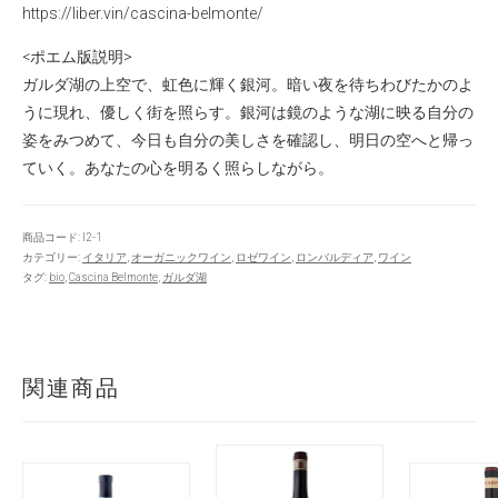
https://liber.vin/cascina-belmonte/
<ポエム版説明>
ガルダ湖の上空で、虹色に輝く銀河。暗い夜を待ちわびたかのよ
うに現れ、優しく街を照らす。銀河は鏡のような湖に映る自分の
姿をみつめて、今日も自分の美しさを確認し、明日の空へと帰っ
ていく。あなたの心を明るく照らしながら。
商品コード:
I2-1
カテゴリー:
イタリア
,
オーガニックワイン
,
ロゼワイン
,
ロンバルディア
,
ワイン
タグ:
bio
,
Cascina Belmonte
,
ガルダ湖
関連商品