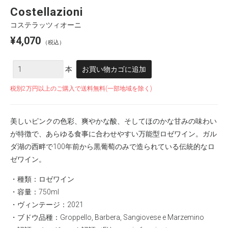
Costellazioni
コステラッツィオーニ
¥
4,070
（税込）
数
本
お買い物カゴに追加
量
税別2万円以上のご購入で送料無料(一部地域を除く)
美しいピンクの色彩、爽やかな酸、そしてほのかな甘みの味わい
が特徴で、あらゆる食事に合わせやすい万能型ロゼワイン。ガル
ダ湖の西畔で100年前から黒葡萄のみで造られている伝統的なロ
ゼワイン。
・種類：ロゼワイン
・容量：750ml
・ヴィンテージ：2021
・ブドウ品種：Groppello, Barbera, Sangiovese e Marzemino