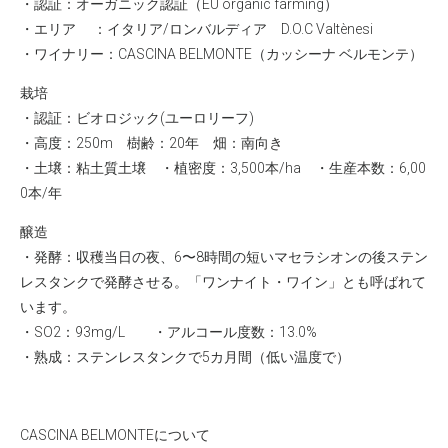
・認証：オーガニック認証（EU organic farming）
・エリア ：イタリア/ロンバルディア D.O.C Valtènesi
・ワイナリー：
CASCINA BELMONTE（カッシーナ ベルモンテ）
栽培
・認証：ビオロジック(ユーロリーフ)
・高度：250m 樹齢：20年 畑：南向き
・土壌：粘土質土壌 ・植密度：3,500本/ha ・生産本数：6,00
0本/年
醸造
・発酵：収穫当日の夜、6〜8時間の短いマセラシオンの後ステン
レスタンクで発酵させる。「ワンナイト・ワイン」とも呼ばれて
います。
・SO2：93mg/L ・アルコール度数：13.0%
・熟成：ステンレスタンクで5カ月間（低い温度で）
CASCINA BELMONTEについて