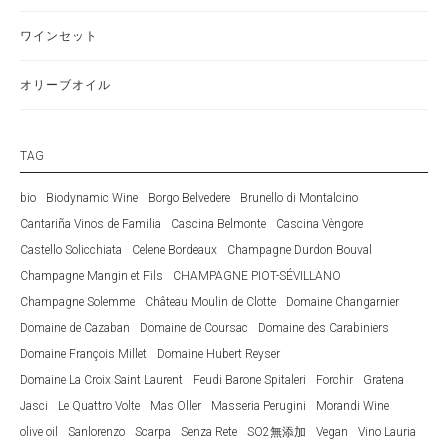
ワインセット
オリーブオイル
TAG
bio
Biodynamic Wine
Borgo Belvedere
Brunello di Montalcino
Cantariña Vinos de Familia
Cascina Belmonte
Cascina Vèngore
Castello Solicchiata
Celene Bordeaux
Champagne Durdon Bouval
Champagne Mangin et Fils
CHAMPAGNE PIOT-SÉVILLANO
Champagne Solemme
Château Moulin de Clotte
Domaine Changarnier
Domaine de Cazaban
Domaine de Coursac
Domaine des Carabiniers
Domaine François Millet
Domaine Hubert Reyser
Domaine La Croix Saint Laurent
Feudi Barone Spitaleri
Forchir
Gratena
Jasci
Le Quattro Volte
Mas Oller
Masseria Perugini
Morandi Wine
olive oil
Sanlorenzo
Scarpa
Senza Rete
SO2無添加
Vegan
Vino Lauria