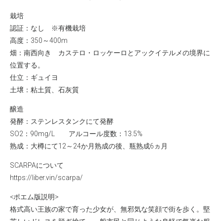
栽培
認証：なし ※有機栽培
高度：350～400m
畑：南西向き カステロ・ロッケーロとアックイテルメの境界に
位置する。
仕立：ギュイヨ
土壌：粘土質、石灰質
醸造
発酵：ステンレスタンクにて発酵
SO2：90mg/L アルコール度数：13.5%
熟成：大樽にて12～24か月熟成の後、瓶熟成6ヵ月
SCARPAについて
https://liber.vin/scarpa/
<ポエム版説明>
格式高い王族の家で育った少女が、無邪気な笑顔で街を歩く。堅