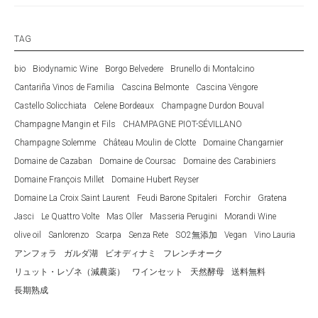
TAG
bio
Biodynamic Wine
Borgo Belvedere
Brunello di Montalcino
Cantariña Vinos de Familia
Cascina Belmonte
Cascina Vèngore
Castello Solicchiata
Celene Bordeaux
Champagne Durdon Bouval
Champagne Mangin et Fils
CHAMPAGNE PIOT-SÉVILLANO
Champagne Solemme
Château Moulin de Clotte
Domaine Changarnier
Domaine de Cazaban
Domaine de Coursac
Domaine des Carabiniers
Domaine François Millet
Domaine Hubert Reyser
Domaine La Croix Saint Laurent
Feudi Barone Spitaleri
Forchir
Gratena
Jasci
Le Quattro Volte
Mas Oller
Masseria Perugini
Morandi Wine
olive oil
Sanlorenzo
Scarpa
Senza Rete
SO2無添加
Vegan
Vino Lauria
アンフォラ
ガルダ湖
ビオディナミ
フレンチオーク
リュット・レゾネ（減農薬）
ワインセット
天然酵母
送料無料
長期熟成