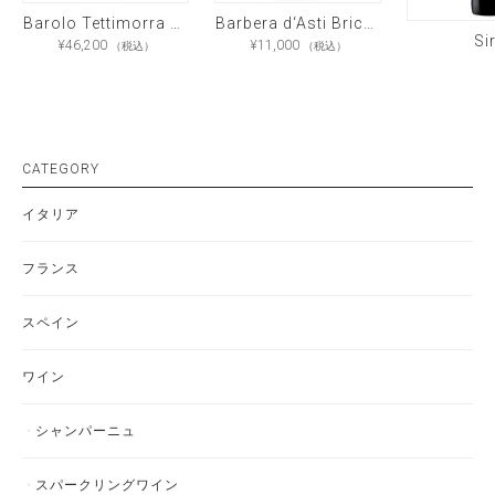
Barolo Tettimorra 1990
Barbera d‘Asti Bricchi di Castelrocchero
Si
¥
46,200
¥
11,000
（税込）
（税込）
CATEGORY
イタリア
フランス
スペイン
ワイン
シャンパーニュ
スパークリングワイン