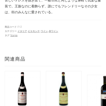
苦しいドレスを脱ぎ捨て、一般市民と同じような身軽で気楽な服
装で。王族なのに着飾らず、誰にでもフレンドリーなその少女
は、街のみんなに愛されている。
商品コード:
I1-2
カテゴリー:
イタリア
,
ピエモンテ
,
ワイン
,
赤ワイン
タグ:
Scarpa
関連商品