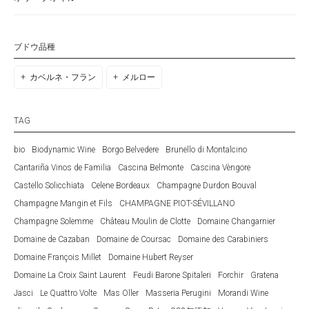
ブドウ品種
カベルネ・フラン
メルロー
TAG
bio
Biodynamic Wine
Borgo Belvedere
Brunello di Montalcino
Cantariña Vinos de Familia
Cascina Belmonte
Cascina Vèngore
Castello Solicchiata
Celene Bordeaux
Champagne Durdon Bouval
Champagne Mangin et Fils
CHAMPAGNE PIOT-SÉVILLANO
Champagne Solemme
Château Moulin de Clotte
Domaine Changarnier
Domaine de Cazaban
Domaine de Coursac
Domaine des Carabiniers
Domaine François Millet
Domaine Hubert Reyser
Domaine La Croix Saint Laurent
Feudi Barone Spitaleri
Forchir
Gratena
Jasci
Le Quattro Volte
Mas Oller
Masseria Perugini
Morandi Wine