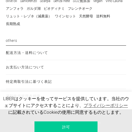
olive oil
Sanlorenzo
Scarpa
Senza Rete
SO2無添加
Vegan
Vino Lauria
アンフォラ
ガルダ湖
ビオディナミ
フレンチオーク
リュット・レゾネ（減農薬）
ワインセット
天然酵母
送料無料
長期熟成
others
配送方法・送料について
お支払い方法について
特定商取引法に基づく表記
酒類販売管理者標識
LIBERはクッキーを使ってサービスを提供しています。当社のウ
ェブサイトにアクセスすることにより、
プライバシーポリシー
に記載されているCookieの使用に同意するものとします。
© LIBER Ltd.
PRIVACI POLICY
LaraVin
許可