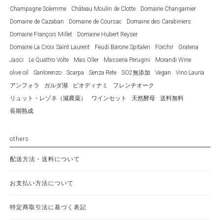
Champagne Solemme
Château Moulin de Clotte
Domaine Changarnier
Domaine de Cazaban
Domaine de Coursac
Domaine des Carabiniers
Domaine François Millet
Domaine Hubert Reyser
Domaine La Croix Saint Laurent
Feudi Barone Spitaleri
Forchir
Gratena
Jasci
Le Quattro Volte
Mas Oller
Masseria Perugini
Morandi Wine
olive oil
Sanlorenzo
Scarpa
Senza Rete
SO2無添加
Vegan
Vino Lauria
アンフォラ
ガルダ湖
ビオディナミ
フレンチオーク
リュット・レゾネ（減農薬）
ワインセット
天然酵母
送料無料
長期熟成
others
配送方法・送料について
お支払い方法について
特定商取引法に基づく表記