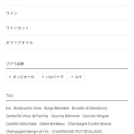
ワイン
ワインセット
オリーブオイル
ブドウ品種
ネッビオーロ
バルベーラ
ルケ
TAG
bio
Biodynamic Wine
Borgo Belvedere
Brunello di Montalcino
Cantariña Vinos de Familia
Cascina Belmonte
Cascina Vèngore
Castello Solicchiata
Celene Bordeaux
Champagne Durdon Bouval
Champagne Mangin et Fils
CHAMPAGNE PIOT-SÉVILLANO