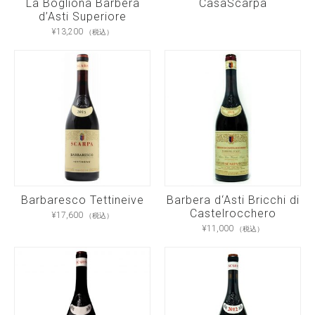
La Bogliona Barbera
CasaScarpa
d’Asti Superiore
¥
13,200
（税込）
こ
の
商
品
に
は
複
数
の
バ
リ
エ
ー
シ
ョ
ン
が
Barbaresco Tettineive
Barbera d‘Asti Bricchi di
あ
Castelrocchero
¥
17,600
り
（税込）
ま
¥
11,000
（税込）
す。
オ
プ
シ
ョ
ン
は
商