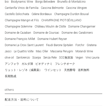
bio
Biodynamic Wine
Borgo Belvedere
Brunello di Montalcino
Cantariña Vinos de Familia
Cascina Belmonte
Cascina Vèngore
Castello Solicchiata
Celene Bordeaux
Champagne Durdon Bouval
Champagne Mangin et Fils
CHAMPAGNE PIOT-SÉVILLANO
Champagne Solemme
Château Moulin de Clotte
Domaine Changarnier
Domaine de Cazaban
Domaine de Coursac
Domaine des Carabiniers
Domaine François Millet
Domaine Hubert Reyser
Domaine La Croix Saint Laurent
Feudi Barone Spitaleri
Forchir
Gratena
Jasci
Le Quattro Volte
Mas Oller
Masseria Perugini
Morandi Wine
olive oil
Sanlorenzo
Scarpa
Senza Rete
SO2無添加
Vegan
Vino Lauria
アンフォラ
ガルダ湖
ビオディナミ
フレンチオーク
リュット・レゾネ（減農薬）
ワインセット
天然酵母
送料無料
長期熟成
others
配送方法・送料について