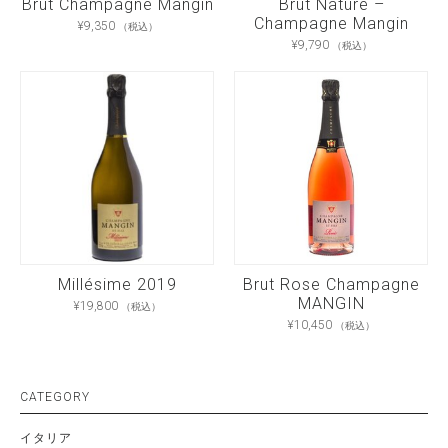
Brut Champagne Mangin
Brut Nature –
Champagne Mangin
¥
9,350
（税込）
¥
9,790
（税込）
Millésime 2019
Brut Rose Champagne
MANGIN
¥
19,800
（税込）
¥
10,450
（税込）
CATEGORY
イタリア