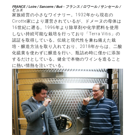
FRANCE / Loire / Sancerre / Bué - フランス / ロワール / サンセール /
ビュエ
家族経営の小さなワイナリー。1932年から現在の
Cirotte家により運営されているが、ドメーヌの母体は
16世紀に遡る。1996年より除草剤や化学肥料を使用
しない持続可能な栽培を行っており「Terra Vitis」の
認証を取得している。伝統と現代性を兼ね備えた栽
培・醸造方法を取り入れており、2018年からは、二酸
化硫黄を使わずに醸造を行い、瓶詰め時に僅かに添加
するだけとしている。健全で本物のワインを造ること
に熱い情熱を注いでいる。