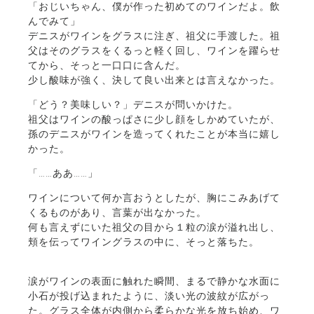
「おじいちゃん、僕が作った初めてのワインだよ。飲
んでみて」
デニスがワインをグラスに注ぎ、祖父に手渡した。祖
父はそのグラスをくるっと軽く回し、ワインを躍らせ
てから、そっと一口口に含んだ。
少し酸味が強く、決して良い出来とは言えなかった。
「どう？美味しい？」デニスが問いかけた。
祖父はワインの酸っぱさに少し顔をしかめていたが、
孫のデニスがワインを造ってくれたことが本当に嬉し
かった。
「……ああ……」
ワインについて何か言おうとしたが、胸にこみあげて
くるものがあり、言葉が出なかった。
何も言えずにいた祖父の目から１粒の涙が溢れ出し、
頬を伝ってワイングラスの中に、そっと落ちた。
涙がワインの表面に触れた瞬間、まるで静かな水面に
小石が投げ込まれたように、淡い光の波紋が広がっ
た。グラス全体が内側から柔らかな光を放ち始め、ワ