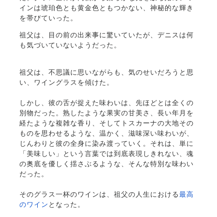
インは琥珀色とも黄金色ともつかない、神秘的な輝き
を帯びていった。
祖父は、目の前の出来事に驚いていたが、デニスは何
も気づいていないようだった。
祖父は、不思議に思いながらも、気のせいだろうと思
い、ワイングラスを傾けた。
しかし、彼の舌が捉えた味わいは、先ほどとは全くの
別物だった。熟したような果実の甘美さ、長い年月を
経たような複雑な香り、そしてトスカーナの大地その
ものを思わせるような、温かく、滋味深い味わいが、
じんわりと彼の全身に染み渡っていく。それは、単に
「美味しい」という言葉では到底表現しきれない、魂
の奥底を優しく揺さぶるような、そんな特別な味わい
だった。
そのグラス一杯のワインは、祖父の人生における
最高
のワイン
となった。