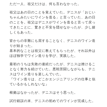
ただ一人、祖父だけは、何も言わなかった。
祖父はあの日のことを覚えていた。デニスが「おじい
ちゃんみたいにワインを造る」と言っていた、あの日
のことを。祖父はデニスがワインを造ると言って戻っ
てきたことに、驚きと不安を隠せなかったが、少し嬉
しくもあった。
皆からの非難にも屈することなく、デニスのワイン造
りが始まった。
基本的なことは祖父に教えてもらったが、それ以外は
ほぼ独学でワイン造りを学び、実践した。
最初のうちは失敗の連続だったが、デニスは挫けるこ
となく努力を続けていた。悪戦苦闘しながらも、テニ
スはワイン造りを楽しんでいた。
『ワイン造りは、どこかエンジニアリングの仕事と似
ているかもしれないな』
根拠はなかったが、デニスはそう思った。
試行錯誤の末、デニスの初めてのワインが完成した。