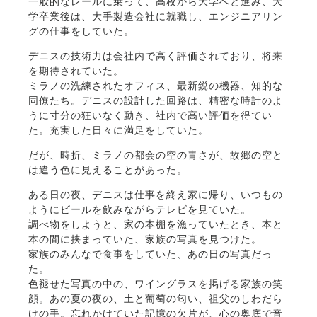
一般的なレールに乗って、高校から大学へと進み、大
学卒業後は、大手製造会社に就職し、エンジニアリン
グの仕事をしていた。
デニスの技術力は会社内で高く評価されており、将来
を期待されていた。
ミラノの洗練されたオフィス、最新鋭の機器、知的な
同僚たち。デニスの設計した回路は、精密な時計のよ
うに寸分の狂いなく動き、社内で高い評価を得てい
た。充実した日々に満足をしていた。
だが、時折、ミラノの都会の空の青さが、故郷の空と
は違う色に見えることがあった。
ある日の夜、デニスは仕事を終え家に帰り、いつもの
ようにビールを飲みながらテレビを見ていた。
調べ物をしようと、家の本棚を漁っていたとき、本と
本の間に挟まっていた、家族の写真を見つけた。
家族のみんなで食事をしていた、あの日の写真だっ
た。
色褪せた写真の中の、ワイングラスを掲げる家族の笑
顔。あの夏の夜の、土と葡萄の匂い、祖父のしわだら
けの手。忘れかけていた記憶の欠片が、心の奥底で音